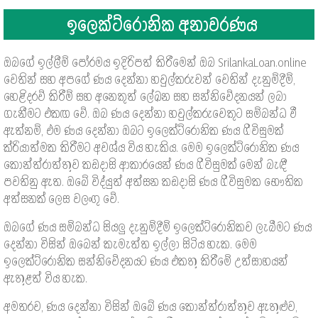
ඉලෙක්ට්රොනික අනාවරණය
ඔබගේ ඉල්ලීම් පෝරමය ඉදිරිපත් කිරීමෙන් ඔබ SrilankaLoan.online
වෙතින් සහ අපගේ ණය දෙන්නා හවුල්කරුවන් වෙතින් දැනුම්දීම්,
හෙළිදරව් කිරීම් සහ අනෙකුත් ලේඛන සහ සන්නිවේදනයන් ලබා
ගැනීමට එකඟ වේ. ඔබ ණය දෙන්නා හවුල්කරුවෙකුට සම්බන්ධ වී
ඇත්නම්, එම ණය දෙන්නා ඔබට ඉලෙක්ට්රොනික ණය ගිවිසුමක්
ක්රියාත්මක කිරීමට අවශ්ය විය හැකිය. මෙම ඉලෙක්ට්රොනික ණය
කොන්ත්රාත්තුව කඩදාසි ආකාරයෙන් ණය ගිවිසුමක් මෙන් බැඳී
පවතිනු ඇත. ඔබේ විද්යුත් අත්සන කඩදාසි ණය ගිවිසුමක භෞතික
අත්සනක් ලෙස වලංගු වේ.
ඔබගේ ණය සම්බන්ධ සියලු දැනුම්දීම් ඉලෙක්ට්රොනිකව ලැබීමට ණය
දෙන්නා විසින් ඔබෙන් කැමැත්ත ඉල්ලා සිටිය හැක. මෙම
ඉලෙක්ට්රොනික සන්නිවේදනයට ණය එකතු කිරීමේ උත්සාහයන්
ඇතුළත් විය හැක.
අමතරව, ණය දෙන්නා විසින් ඔබේ ණය කොන්ත්රාත්තුව ඇතුළුව,