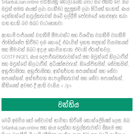
SrilankaLoan.online වගකියනු නොලැබෙන බවට ඔබ එකඟ වේ. ඔබ
ඔවුන් සමඟ ණයක් ලබා ගැනීමට සුදුසුකම් ලබා සිටියත් නැතත්, ණය
දෙන්නන්ගේ හවුල්කරුවන් ඔබේ ඉල්ලීම් පෝරමයේ තොරතුරු තබා
ගත හැකි බව ඔබට වැටහෙනවා.
ඇතැම් රාජ්යයන් වගකීම් සීමාවන්ට සහ ව්යංගික වගකීම් වගකීම්
ප්රතික්ෂේප කිරීමට ඉඩ නොදේ, එබැවින් ඉහත සඳහන් වියාචනයන්
සහ සීමාවන් ඔබට අදාළ නොවිය හැක. එවැනි ප්රාන්තවල,
GOST.FINGES, ණය දෙපාර්ශවකරුවන්ගේ සහ ඔවුන්ගේ නිලධාරීන්
සහ ඔවුන්ගේ නිලධාරීන්, අධ්යක්ෂවරුන්, නියෝජිතයින්, සේවකයින්,
අනුප්රාසිරක, අනුප්රාසිරක, අන්තර්ගත සපයන්නන් සහ සේවා
සපයන්නන්, අන්තර්ගත සැපයුම්කරුවන් සහ සේවා සපයන්නන්,
නීතියෙන් අවසර දී ඇති වැඩිය. < /p>
වන්තිය
වෙබ් අඩවිය හෝ සේවාවන් භාවිතා කිරීමේ කොන්දේසියක් ලෙස, ඔබ
SrilankaLoan.online සහ ණය දෙන්නා හවුල්කරුවන්ට ඕනෑම සහ