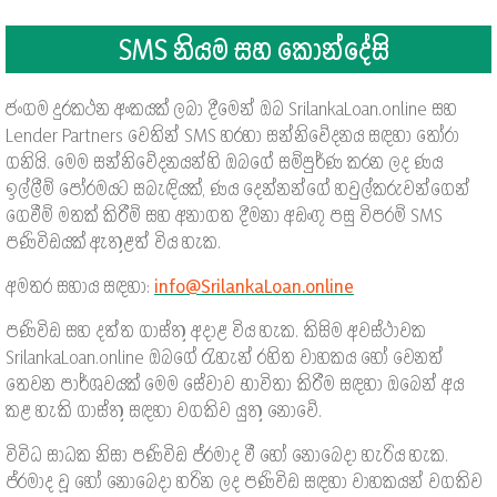
SMS නියම සහ කොන්දේසි
ජංගම දුරකථන අංකයක් ලබා දීමෙන් ඔබ SrilankaLoan.online සහ
Lender Partners වෙතින් SMS හරහා සන්නිවේදනය සඳහා තෝරා
ගනියි. මෙම සන්නිවේදනයන්හි ඔබගේ සම්පුර්ණ කරන ලද ණය
ඉල්ලීම් පෝරමයට සබැඳියක්, ණය දෙන්නන්ගේ හවුල්කරුවන්ගෙන්
ගෙවීම් මතක් කිරීම් සහ අනාගත දීමනා අඩංගු පසු විපරම් SMS
පණිවිඩයක් ඇතුළත් විය හැක.
අමතර සහාය සඳහා:
info@SrilankaLoan.online
පණිවිඩ සහ දත්ත ගාස්තු අදාළ විය හැක. කිසිම අවස්ථාවක
SrilankaLoan.online ඔබගේ රැහැන් රහිත වාහකය හෝ වෙනත්
තෙවන පාර්ශවයක් මෙම සේවාව භාවිතා කිරීම සඳහා ඔබෙන් අය
කළ හැකි ගාස්තු සඳහා වගකිව යුතු නොවේ.
විවිධ සාධක නිසා පණිවිඩ ප්රමාද වී හෝ නොබෙදා හැරිය හැක.
ප්රමාද වූ හෝ නොබෙදා හරින ලද පණිවිඩ සඳහා වාහකයන් වගකිව