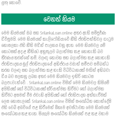
යුතු නොවේ.
වෙනත් නියම
මෙම නියමයන් ඔබ සහ SrilankaLoan.online අතර ඇති සම්පූර්ණ
ගිවිසුමයි. මෙම නියමයන් කැලිෆෝනියාවේ නීති ප්රතිපත්තිවල ගැටුම
නොසලකා එහි නීති මගින් පාලනය වනු ඇත. මෙම නියමවල යම්
කොටසක් අදාළ නීතියට අනුකූලව බලාත්මක කළ නොහැකි බව
තීරණය කරන්නේ නම්, වලංගු නොවන සහ බලාත්මක කළ නොහැකි
ප්රතිපාදනය මුල් ප්රතිපාදනයේ අභිප්රාය වඩාත් සමීපව සම්බන්ධ
කරන වලංගු සහ බලාත්මක කළ හැකි විධිවිධානයක් මඟින් අභිබවා
ගිය බව සලකනු ලබන අතර මෙම නියමවල ඉතිරි කොටස
බලපැවැත්වේ. . SrilankaLoan.online විසින් මෙම නියමවල කිසියම්
අයිතියක් හෝ විධිවිධානයක් ක්රියාත්මක කිරීමට හෝ බලාත්මක
කිරීමට අසමත් වීම එවැනි අයිතියක් හෝ ප්රතිපාදන අත්හැරීමක්
ලෙස නොසැලකේ. SrilankaLoan.online විසින් සංශෝධිත කොන්දේසි
එහි වෙබ් අඩවියේ පළ කිරීමෙන් ඕනෑම අවස්ථාවක මෙම නියමයන්
සංශෝධනය කළ හැක. සියලුම සංශෝධිත නියමයන් පළ කළ වහාම