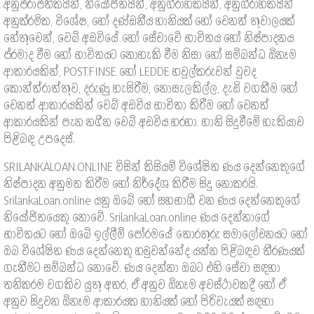
අනුප්රාප්තිකයින්, නියෝජිතයින්, අනුග්රාහකයින්, අනුග්රාහකයින්
අනුක්රමික, විශේෂ, හෝ දණ්ඩනීය හානියක් හෝ වෙනත් තුවාලයක්
හේතුවෙන්, වෙබ් අඩවියේ හෝ සේවාවේ භාවිතය හෝ නිෂ්පාදනය
ප්රමාද වීම හෝ භාවිතයට නොහැකි වීම නිසා හෝ සම්බන්ධ ඕනෑම
ආකාරයකින්, POST.FINSE හෝ LEDDE හවුල්කරුවන් වුවද
කොන්ත්රාත්තුව, දරුණු හැසිරීම, නොසැලකිල්ල, දැඩි වගකීම හෝ
වෙනත් ආකාරයකින් වෙබ් අඩවිය භාවිතා කිරීම හෝ වෙනත්
ආකාරයකින් පැන නගින වෙබ් අඩවිය හරහා. හානි සිදුවීමේ හැකියාව
පිළිබඳ උපදෙස්.
SRILANKALOAN.ONLINE විසින් කිසියම් විශේෂිත ණය දෙන්නෙකුගේ
නිෂ්පාදන අනුමත කිරීම හෝ නිර්දේශ කිරීම සිදු නොකරයි.
SrilankaLoan.online යනු ඔබේ හෝ සහභාගී වන ණය දෙන්නෙකුගේ
නියෝජිතයෙකු නොවේ. SrilankaLoan.online ණය දෙන්නාගේ
භාවිතයට හෝ ඔබේ ඉල්ලීම් පෝරමයේ තොරතුරු සමාලෝචනයට හෝ
ඔබ විශේෂිත ණය දෙන්නෙකු හමුවන්නේද යන්න පිළිබඳව තීරණයක්
ගැනීමට සම්බන්ධ නොවේ. ණය දෙන්නා ඔබට එහි සේවා සඳහා
තනිකරම වගකිව යුතු අතර, ඒ අනුව ඕනෑම අවස්ථාවකදී හෝ ඒ
අනුව සිදුවන ඕනෑම ආකාරයක හානියක් හෝ පිරිවැයක් සඳහා