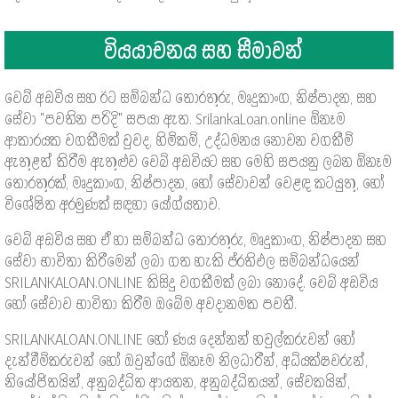
වියයාචනය සහ සීමාවන්
වෙබ් අඩවිය සහ ඊට සම්බන්ධ තොරතුරු, මෘදුකාංග, නිෂ්පාදන, සහ
සේවා "පවතින පරිදි" සපයා ඇත. SrilankaLoan.online ඕනෑම
ආකාරයක වගකීමක් වුවද, හිමිකම්, උද්ධමනය නොවන වගකීම්
ඇතුළත් කිරීම ඇතුළුව වෙබ් අඩවියට සහ මෙහි සපයනු ලබන ඕනෑම
තොරතුරක්, මෘදුකාංග, නිෂ්පාදන, හෝ සේවාවන් වෙළඳ කටයුතු, හෝ
විශේෂිත අරමුණක් සඳහා යෝග්යතාව.
වෙබ් අඩවිය සහ ඒ හා සම්බන්ධ තොරතුරු, මෘදුකාංග, නිෂ්පාදන සහ
සේවා භාවිතා කිරීමෙන් ලබා ගත හැකි ප්රතිඵල සම්බන්ධයෙන්
SRILANKALOAN.ONLINE කිසිදු වගකීමක් ලබා නොදේ. වෙබ් අඩවිය
හෝ සේවාව භාවිතා කිරීම ඔබේම අවදානමක පවතී.
SRILANKALOAN.ONLINE හෝ ණය දෙන්නන් හවුල්කරුවන් හෝ
දැන්වීම්කරුවන් හෝ ඔවුන්ගේ ඕනෑම නිලධාරීන්, අධ්යක්ෂවරුන්,
නියෝජිතයින්, අනුබද්ධිත ආයතන, අනුබද්ධිතයන්, සේවකයින්,