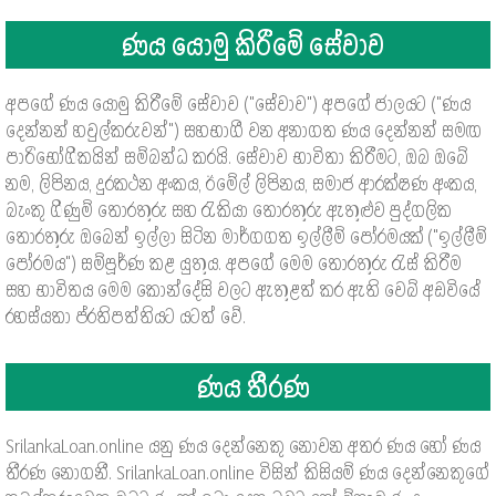
ණය යොමු කිරීමේ සේවාව
අපගේ ණය යොමු කිරීමේ සේවාව ("සේවාව") අපගේ ජාලයට ("ණය
දෙන්නන් හවුල්කරුවන්") සහභාගී වන අනාගත ණය දෙන්නන් සමඟ
පාරිභෝගිකයින් සම්බන්ධ කරයි. සේවාව භාවිතා කිරීමට, ඔබ ඔබේ
නම, ලිපිනය, දුරකථන අංකය, ඊමේල් ලිපිනය, සමාජ ආරක්ෂණ අංකය,
බැංකු ගිණුම් තොරතුරු සහ රැකියා තොරතුරු ඇතුළුව පුද්ගලික
තොරතුරු ඔබෙන් ඉල්ලා සිටින මාර්ගගත ඉල්ලීම් පෝරමයක් ("ඉල්ලීම්
පෝරමය") සම්පූර්ණ කළ යුතුය. අපගේ මෙම තොරතුරු රැස් කිරීම
සහ භාවිතය මෙම කොන්දේසි වලට ඇතුළත් කර ඇති වෙබ් අඩවියේ
රහස්යතා ප්රතිපත්තියට යටත් වේ.
ණය තීරණ
SrilankaLoan.online යනු ණය දෙන්නෙකු නොවන අතර ණය හෝ ණය
තීරණ නොගනී. SrilankaLoan.online විසින් කිසියම් ණය දෙන්නෙකුගේ