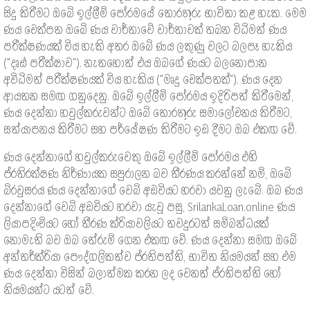
සිදු කිරීමට ඔබේ ඉල්ලීම් පෝරමයේ තොරතුරු භාවිතා කළ හැක. මෙම
ණය චෙක්පත ඔබේ ණය වාර්තාවේ වාර්තාවක් තබන විධිමත් ණය
පරීක්ෂණයක් විය හැකි අතර ඔබේ ණය ලකුණු වලට බලපෑ හැකිය
("දෘඪ පරීක්ෂාව"). නැතහොත් එය ඔබගේ ණයට බලනොපාන
අවිධිමත් පරීක්ෂණයක් විය හැකිය ("මෘදු චෙක්පතක්"). ණය දෙන
ආයතන සමඟ ගනුදෙනු. ඔබේ ඉල්ලීම් පෝරමය ඉදිරිපත් කිරීමෙන්,
ණය දෙන්නා හවුල්කරුවන්ට ඔබේ තොරතුරු සමාලෝචනය කිරීමට,
සත්යාපනය කිරීමට සහ පර්යේෂණ කිරීමට ඉඩ දීමට ඔබ එකඟ වේ.
ණය දෙන්නාගේ හවුල්කරුවෙකු ඔබේ ඉල්ලීම් පෝරමය එහි
ප්රතිරක්ෂණ නිර්ණායක සපුරාලන බව තීරණය කරන්නේ නම්, ඔබේ
බ්රවුසරය ණය දෙන්නාගේ වෙබ් අඩවියට හරවා යවනු ලැබේ. ඔබ ණය
දෙන්නාගේ වෙබ් අඩවියට හරවා යැවූ පසු, SrilankaLoan.online ණය
ලියාපදිංචියට හෝ තීරණ ක්රියාවලියට තවදුරටත් සම්බන්ධයක්
නොමැති බව ඔබ තේරුම් ගෙන එකඟ වේ. ණය දෙන්නා සමඟ ඔබේ
අන්තර්ක්රියා පෞද්ගලිකත්ව ප්රතිපත්ති, භාවිත නියමයන් සහ එම
ණය දෙන්නා විසින් බලාත්මක කරන ලද වෙනත් ප්රතිපත්ති හෝ
නියමයන්ට යටත් වේ.