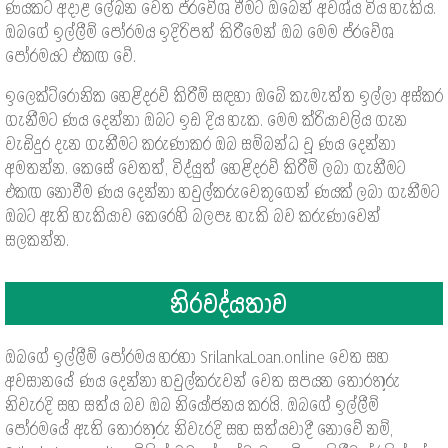
ණයකට අදාළ ලේඛන වෙත ප්රවේශ වීමට ඔබෙන් අවශ්ය විය හැකිය.
ඔබගේ ඉල්ලීම් පෝරමය ඉදිරිපත් කිරීමෙන් ඔබ මෙම ප්රවේශ
පෝරමයට එකඟ වේ.
ඉලෙක්ට්රොනික හෙළිදරව් කිරීම් සඳහා ඔබේ කැමැත්ත ඉල්ලා අස්කර
ගැනීමට ණය දෙන්නා ඔබට ඉඩ දිය හැක. මෙම ක්රියාවලිය ගැන
වැඩිදුර දැන ගැනීමට කරුණාකර ඔබ සම්බන්ධ වූ ණය දෙන්නා
අමතන්න. කෙසේ වෙතත්, විද්යුත් හෙළිදරව් කිරීම් ලබා ගැනීමට
එකඟ නොවීම ණය දෙන්නා හවුල්කරුවෙකුගෙන් ණයක් ලබා ගැනීමට
ඔබට ඇති හැකියාව කෙරෙහි බලපෑ හැකි බව කරුණාවෙන්
සලකන්න.
නිරවද්යතාව
ඔබගේ ඉල්ලීම් පෝරමය හරහා SrilankaLoan.online වෙත සහ
අවසානයේ ණය දෙන්නා හවුල්කරුවන් වෙත සපයන තොරතුරු
නිවැරදි සහ සත්ය බව ඔබ නියෝජනය කරයි. ඔබගේ ඉල්ලීම්
පෝරමයේ ඇති තොරතුරු නිවැරදි සහ සත්යවාදී නොවේ නම්,