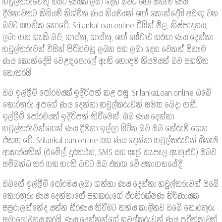
හවුල්කරුවෙකු ඔබට ණයක් ලබා දෙන බවට හෝ ඕනෑම ණය
දීමනාවකට කිසියම් නිශ්චිත ණය නියමයන් හෝ කොන්දේසි අඩංගු වන
බවට සහතික නොවේ. SrilankaLoan.online විසින් මිල, නිෂ්පාදනය,
ලබා ගත හැකි බව, ගාස්තු, ගාස්තු, හෝ සේවාව හරහා ණය දෙන්නා
හවුල්කරුවන් විසින් පිරිනමනු ලබන සහ ලබා දෙන වෙනත් ඕනෑම
ණය කොන්දේසි වෙළඳපොලේ ඇති හොඳම නියමයන් බව සහතික
නොකරයි.
ඔබ ඉල්ලීම් පෝරමයක් ඉදිරිපත් කළ පසු, SrilankaLoan.online ඔබේ
තොරතුරු අපගේ ණය දෙන්නා හවුල්කරුවන් සමඟ බෙදා ගනී.
ඉල්ලීම් පෝරමයක් ඉදිරිපත් කිරීමෙන්, ඔබ ණය දෙන්නා
හවුල්කරුවන්ගෙන් ණය දීමනා ඉල්ලා සිටින බව ඔබ තේරුම් ගෙන
එකඟ වේ. SrilankaLoan.online සහ ණය දෙන්නා හවුල්කරුවන් ඕනෑම
ආකාරයකින් (ඊමේල්, දුරකථන, SMS සහ සෘජු තැපෑල ඇතුළුව) ඔබව
සම්බන්ධ කර ගත හැකි බවට ඔබ එකඟ වේ අනාගතයේදී.
ඔබගේ ඉල්ලීම් පෝරමය ලබා ගන්නා ණය දෙන්නා හවුල්කරුවන් ඔබේ
තොරතුරු ණය දෙන්නාගේ සහකරුගේ ප්රතිරක්ෂණ නිර්ණායක
සපුරාලන්නේද යන්න තීරණය කිරීමට තත්ය කාලීනව ඔබේ තොරතුරු
සමාලෝචනය කරයි. ණය දෙන්නන්ගේ හවුල්කරුවන් ණය පරීක්ෂාවක්