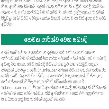
සියලු වගකීම්, වියදම් (නීතිඥ ගාස්තු ඇතුළුව) සහ ඔබේ භාවිතය
නිසා ඇති වන හිමිකම් වලින් පැන නගින හානි වලින් වන්දි ගෙවීමට
එකඟ වේ. සත්ය නම් ඔබ විසින් මෙම නියමයන් උල්ලංඝණය කිරීමක්
සිදුවනු ඇති බවට චෝදනා කරන ඕනෑම හිමිකම් පෑමක් ඇතුළුව වෙබ්
අඩවිය.
තෙවන පාර්ශ්ව වෙත සබැඳි
වෙබ් අඩවියේ ණය දෙන්නා හවුල්කරුවන් හෝ වෙනත් තෙවන
පාර්ශවයන් විසින් ක්රියාත්මක කරන වෙනත් වෙබ් අඩවි වෙත සබැඳි
අඩංගු විය හැක. මෙම සබැඳි ඔබගේ පහසුව සහ යොමුව සඳහා
පමණක් සපයනු ලැබේ. SrilankaLoan.online එවැනි තෙවන පාර්ශවීය
වෙබ් අඩවි වල පවතින කිසිදු තොරතුරක්, මෘදුකාංගයක්, නිෂ්පාදන,
හෝ සේවාවන් කිසිඳු ආකාරයකින් ක්රියාත්මක නොවේ.
SrilankaLoan.online හි වෙබ් අඩවියකට සබැඳියක් ඇතුළත් කිරීමෙන්
සේවාවන් හෝ වෙබ් අඩවිය, එහි අන්තර්ගතය හෝ එහි අනුග්රාහක
සංවිධානය අනුමත කිරීමක් අදහස් නොවේ.