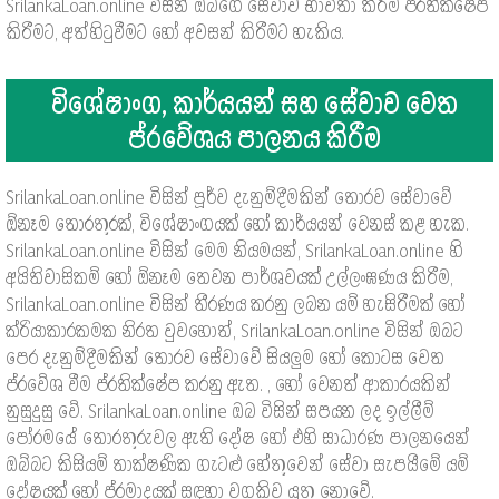
SrilankaLoan.online විසින් ඔබගේ සේවාව භාවිතා කිරීම ප්රතික්ෂේප
කිරීමට, අත්හිටුවීමට හෝ අවසන් කිරීමට හැකිය.
විශේෂාංග, කාර්යයන් සහ සේවාව වෙත
ප්රවේශය පාලනය කිරීම
SrilankaLoan.online විසින් පූර්ව දැනුම්දීමකින් තොරව සේවාවේ
ඕනෑම තොරතුරක්, විශේෂාංගයක් හෝ කාර්යයන් වෙනස් කළ හැක.
SrilankaLoan.online විසින් මෙම නියමයන්, SrilankaLoan.online හි
අයිතිවාසිකම් හෝ ඕනෑම තෙවන පාර්ශවයක් උල්ලංඝණය කිරීම,
SrilankaLoan.online විසින් තීරණය කරනු ලබන යම් හැසිරීමක් හෝ
ක්රියාකාරකමක නිරත වුවහොත්, SrilankaLoan.online විසින් ඔබට
පෙර දැනුම්දීමකින් තොරව සේවාවේ සියලුම හෝ කොටස වෙත
ප්රවේශ වීම ප්රතික්ෂේප කරනු ඇත. , හෝ වෙනත් ආකාරයකින්
නුසුදුසු වේ. SrilankaLoan.online ඔබ විසින් සපයන ලද ඉල්ලීම්
පෝරමයේ තොරතුරුවල ඇති දෝෂ හෝ එහි සාධාරණ පාලනයෙන්
ඔබ්බට කිසියම් තාක්ෂණික ගැටළු හේතුවෙන් සේවා සැපයීමේ යම්
දෝෂයක් හෝ ප්රමාදයක් සඳහා වගකිව යුතු නොවේ.