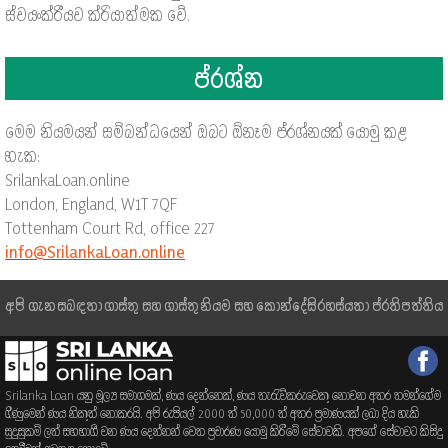
ස්වයංක්රීයව ක්රියාත්මක වේ.
ප්රශ්න
මෙම නියමයන් සම්බන්ධයෙන් ඔබට ඕනෑම ප්රශ්නයක් යොමු කළ
හැක:
SrilankaLoan.online
London, England, W1T 7QF
Tottenham Court Rd, office 227
info@SrilankaLoan.online
අපි ගැන
සබඳතා
ගාස්තු සහ ගාස්තු
නියම සහ කොන්දේසි
රහස්යතා ප්රතිපත්තිය
Srilanka Loan යනු මූල්‍ය සමාගමක්, ණය දෙන්නෙක්, ණය තැරැව්කරුවෙකු නොවන අතර තමන්ගේම
ගිණුමෙන් ණය නිකුත් නොකරයි. අපි රුපියල් 2000 ත් 50,000 ත් අතර ප්‍රමාණයක් ලබා දිය හැකි
සුදුසුකම් ලත් සහභාගී වන ණය දෙන්නන් වෙත ප්‍රචාරණ යොමු කිරීමේ සේවාවකි. අපගේ සේවාවට කිසිදු