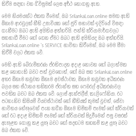
කිරීම සඳහා වන ගිවිසුමක් ලෙස අර්ථ නොගනු ඇත.
මෙම නියමයන්ට එකඟ වීමෙන්, ඔබ SrilankaLoan.online සමඟ ඇති
ඕනෑම ආරවුලක් නීති උසාවියක හෝ ජූරි සභාවක් ඉදිරියේ විසඳා
ගැනීමට ඔබට ඇති අයිතිය අත්හරියි. පන්ති ක්රියාමාර්ගවලට
සහභාගී වීමට හෝ ගෙන ඒමට ඔබට ඇති අයිතියද ඔබ අත්හරියි.
SrilankaLoan.online 's SERVICE භාවිතා කිරීමෙන්, ඔබ මෙම සීමා
කිරීම් වලට එකඟ වේ.
මෙහි ඇති බේරුම්කරණ ප්රතිපාදන අදාළ නොවන හෝ බලාත්මක
කළ නොහැකි බවට පත් වුවහොත්, හෝ ඔබ සහ SrilankaLoan.online
අතර ඕනෑම නඩුවක ඕනෑම අවස්ථාවක, ඕනෑම නඩුවක අධිකරණ
බලය සහ ස්ථානය තනිකරම ප්රාන්ත සහ ෆෙඩරල් අධිකරණවල
පවතින බවට ඔබ එකඟ වේ. ලොස් ඇන්ජලීස්, කැලිෆෝනියා. ඊට
පටහැනිව කිසියම් ව්යවස්ථාවක් හෝ නීතියක් කුමක් වුවත්, සේවා
භාවිතය හේතුවෙන් පැන නගින ඕනෑම හිමිකම් පෑමක් හෝ ක්රියාවක්
හෝ ඊට අදාළ හිමිකම් පෑමක් හෝ ක්රියාවක් සිදුවීමෙන් පසු වසරක්
ඇතුළත ගොනු කළ යුතු බවට හෝ සදහටම තහනම් කළ යුතු බවට
ඔබ එකඟ වේ.