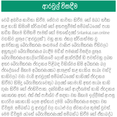
ආරවුල් විසඳීම
වෙබ් අඩවිය භාවිතා කිරීම, සේවාව භාවිතා කිරීම, හෝ ඔබට තර්ක
කළ හැකි කිසියම් ක්රියාවක් හෝ අතපසුවීමක් සම්බන්ධයෙන් පැන
නගින ඕනෑම හිමිකම් පෑමක් හෝ මතභේදයක් SrilankaLoan.online
වගකිව යුතුය ("ආරවුලක්"), වනු ඇත. එකල ක්රියාත්මක වූ
ඇමරිකානු බේරුම්කරණ සංගමයේ වාණිජ බේරුම්කරණ රීතිවලට
අනුකූලව බේරුම්කරණය බැඳීම මගින් පමණක් විසඳිය යුතුය.
බේරුම්කරණය කැලිෆෝනියාවේ ලොස් ඇන්ජලීස් හි පවත්වනු ලබන
අතර බේරුම්කරණ ප්රදානය පිළිබඳ විනිශ්චය නිසි අධිකරණ බල
ප්රදේශයේ ඕනෑම අධිකරණයකට ඇතුළත් කළ හැකිය. සැබෑ වන්දි
හානිවලට වඩා වැඩි ආරවුලක් සම්බන්ධයෙන් හානියක් ප්රදානය
කිරීමට කිසිදු බේරුම්කරුවෙකුට බලයක් නොමැති අතර සැබෑ හානි
ගුණ කිරීම හෝ ප්රතිවිපාක, දණ්ඩනීය හෝ ආදර්ශමත් හානි ප්රදානය
නොකරන අතර, එක් එක් පාර්ශ්ව ඒ සඳහා වන ඕනෑම ඉල්ලීමක් ආපසු
හැරවිය නොහැකි ලෙස අත්හැර දමයි. බේරුම්කරණය සඳහා වන
ගිවිසුම, සම්බන්ධ වූ ආරවුල් වල ගැටළු වල ස්වභාවය කුමක් වුවත්,
මෙම ගිවිසුම යටතේ බේරුම්කරණයක් සම්බන්ධ කිරීම හෝ ඒකාබද්ධ